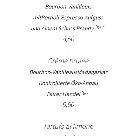
Bourbon-Vanilleeis
mit
Portioli-Espresso-Aufguss
*g.l.c.
und einem Schuss Brandy
8,50
.
Crème brûlé
e
Bourbon
-
Vanille
aus
Madagaskar
Kontrollierte Öko-Anbau
*
g.c.
Fairer Handel
9,60
.
Tartufo al limone