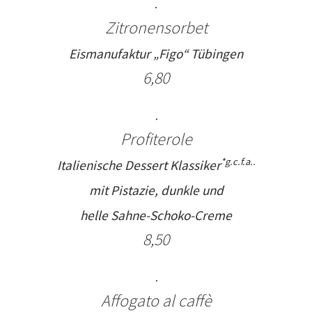
.
Zitronensorbet
Eismanufaktur „Figo“ Tübingen
6,8
0
.
Profiterole
*
g.c.f.a.
.
Italienische Dessert Klassiker
mit Pistazie, dunkle und
helle Sahne-Schoko-Creme
8,50
.
Affogato al caffè