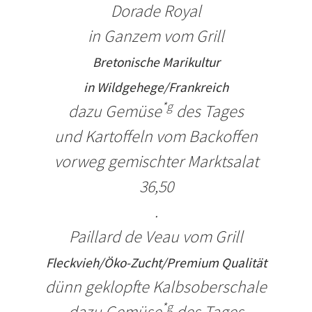
Dorade Royal
in Ganzem vom Grill
Bretonische Marikultur
in Wildgehege/Frankreich
*g
dazu
Gemüse
des Tages
und Kartoffeln vom Backoffen
vorweg gemischter Marktsalat
36,50
.
Paillard de Veau
vom Grill
Fleckvieh/
Öko-Zucht/Premium Qualität
dünn geklopfte Kalbsoberschale
*g
dazu Gemüse
des Tages