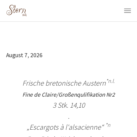
Skip to main content
August 7, 2026
*n.l.
Frische bretonische Austern
Fine de Claire/Großenqulifikation Nr2
3 Stk. 14,10
.
*n
„Escargots à l'alsacienne“