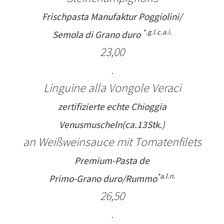
Frischpasta Manufaktur Poggiolini/
*.g.l.c.a.i.
Semola di Grano duro
23,00
.
Linguine alla Vongole Veraci
zertifizierte echte Chioggia
Venusmuscheln(ca.13Stk.)
an Weißweinsauce mit Tomatenfilets
Premium-Pasta de
*a.l.n.
Primo-Grano duro/Rummo
26,
5
0
.