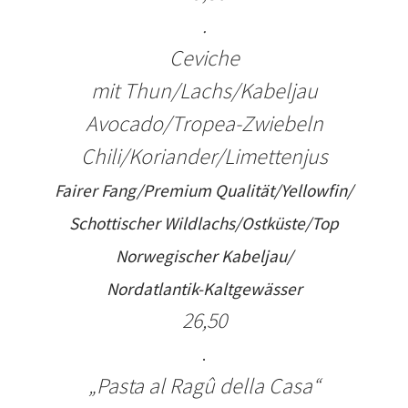
.
Ceviche
mit
Thun/
Lachs/
Kabeljau
Avocado/Tropea-
Z
wiebeln
Chili/Koriander/Limettenjus
Fairer Fang/Premium Qualität/
Yellowfin/
Schottischer Wildlachs/Ostküste/Top
Norwegischer
Kabeljau/
Nordatlantik-Kaltgewässer
2
6,50
.
„Pasta al Ragû della Casa“