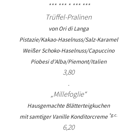
*** *** * *** ***
Trüffel-
Pralinen
von Ori di Langa
Pistazie/Kakao-Haselnuss/
Salz-Karamel
Weißer Schoko-Haselnuss/
Capuccino
Piobesi d'Alba/Piemont/Italien
3,
8
0
.
„Millefoglie“
Hausgemachte Blätterteigkuchen
*g.c.
mit samtiger Vanille Konditorcreme
6,20