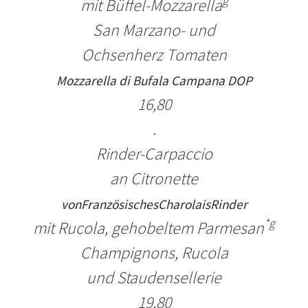
g
mit Büffel-
M
ozzarella
San Marzano- und
Ochsenherz Tomaten
Mozzarella di Bufala Campana DOP
16,80
.
Rinder-Carpaccio
an Citronette
von
Französisches
Charolais
Rinder
*g
mit Rucola, gehobeltem Parmesan
Champignons, Rucola
und Staudensellerie
19,80