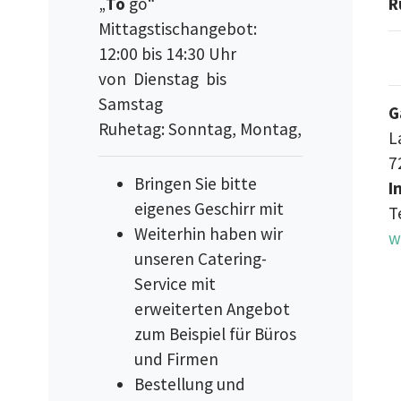
„
To
go“
R
Mittagstischangebot:
12:00 bis 14:30 Uhr
von Dienstag bis
Samstag
G
Ruhetag: Sonntag, Montag,
L
7
Bringen Sie bitte
I
eigenes Geschirr mit
T
Weiterhin haben wir
w
unseren Catering-
Service mit
erweiterten Angebot
zum Beispiel für Büros
und Firmen
Bestellung und